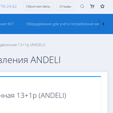
778-24-82
Обратная связь
Отзывы
ание RCT
Оборудование для учёта потребления жидкостей
сдвоенная 13+1р (ANDELI)
вления ANDELI
нная 13+1р (ANDELI)