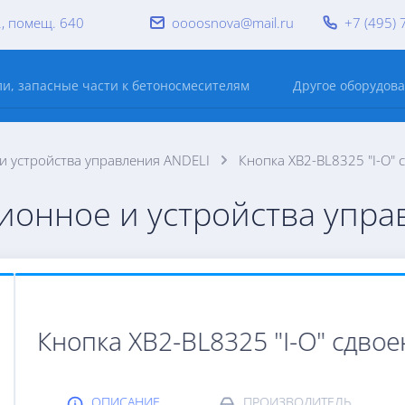
2, помещ. 640
oooosnova@mail.ru
+7 (495) 
и, запасные части к бетоносмесителям
Другое оборудов
 устройства управления ANDELI
Кнопка XB2-BL8325 "I-O" 
онное и устройства упра
Кнопка XB2-BL8325 "I-O" сдвое
ОПИСАНИЕ
ПРОИЗВОДИТЕЛЬ