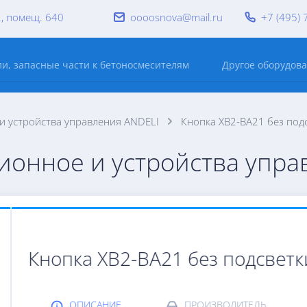
2, помещ. 640
oooosnova@mail.ru
+7 (495) 
и, запасные части к бетоносмесителям
Другое оборудов
 устройства управления ANDELI
Кнопка XB2-BA21 без под
онное и устройства упра
Кнопка XB2-BA21 без подсветк
ОПИСАНИЕ
ПРОИЗВОДИТЕЛЬ