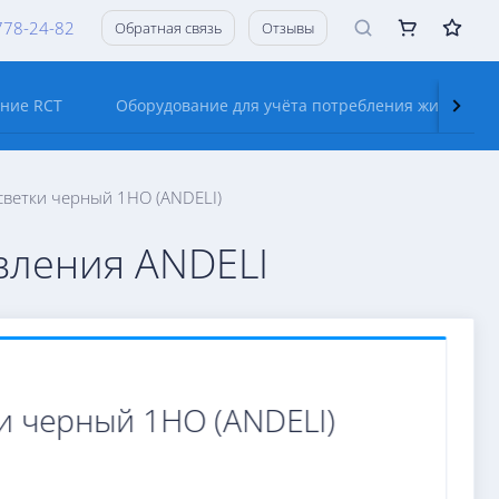
778-24-82
Обратная связь
Отзывы
ание RCT
Оборудование для учёта потребления жидкостей
светки черный 1НО (ANDELI)
вления ANDELI
и черный 1НО (ANDELI)